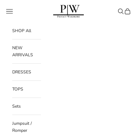
Skip to content
Privacy Wardrobe
Navigation menu
Search
Cart
SHOP All
NEW
ARRIVALS
DRESSES
TOPS
Sets
Jumpsuit /
Romper